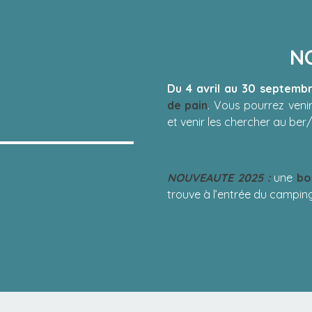
N
Du 4 avril au 30 septemb
de pain
. Vous pourrez veni
et venir les chercher au ber
NOUVEAUTE 2025 :
une
bo
trouve à l’entrée du camping,