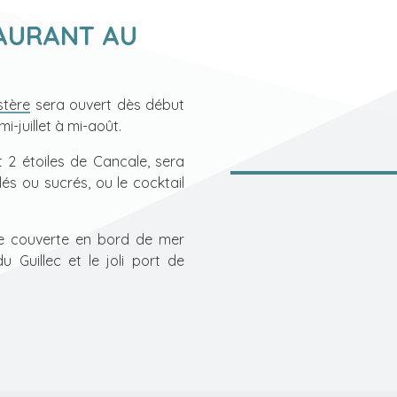
TAURANT AU
stère
sera ouvert dès début
mi-juillet à mi-août.
t 2 étoiles de Cancale, sera
alés ou sucrés, ou le cocktail
se couverte en
bord de mer
 Guillec et le joli port de