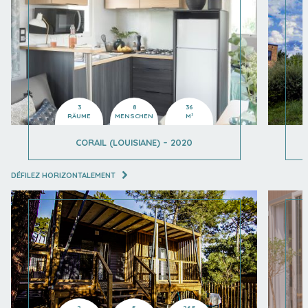
3
8
36
RÄUME
MENSCHEN
M²
CORAIL (LOUISIANE) – 2020
DÉFILEZ HORIZONTALEMENT
2
5
26.5