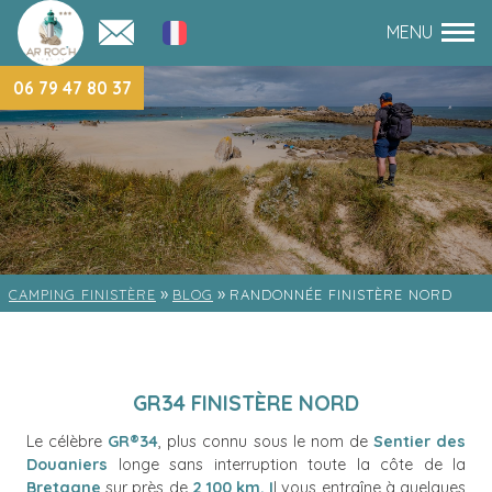
06 79 47 80 37
»
»
CAMPING FINISTÈRE
BLOG
RANDONNÉE FINISTÈRE NORD
GR34 FINISTÈRE NORD
Le célèbre
GR®34
, plus connu sous le nom de
Sentier des
Douaniers
longe sans interruption toute la côte de la
Bretagne
sur près de
2 100 km. I
l vous entraîne à quelques