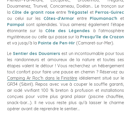
Pléneuf-Val-André, Locquirec, Brouennou, Trégana,
Douarnenez, Trunvel, Concarneau, Doëlan… Le tronçon sur
la
Côte de granit rose
entre
Trégastel
et
Perros-Guirec
ou celui sur les
Côtes-d'Armor
entre
Ploumanac'h
et
Paimpol
sont splendides. Vous aimerez également l'étape
étonnante sur la
Côte des Légendes
à l'atmosphère
mystérieuse ou celle qui passe sur la
Presqu’île de Crozon
et va jusqu'à la
Pointe de Pen-Hir
(Camaret-sur-Mer).
Le
Sentier des Douaniers
est un incontournable pour tous
les randonneurs et amoureux de la nature et toutes ses
étapes valent le détour ! Vous recherchez un hébergement
tout confort pour faire une pause en chemin ? Réservez au
Camping Ar Roc'h dans le Finistère
idéalement situé sur le
GR34 (Sibiril). Repos avec vue à couper le souffle garanti,
air iodé vivifiant 100 % breton à profusion et installations
conçues pour votre plus grand plaisir (piscine chauffée,
snack-bar…). Il ne vous reste plus qu'à laisser le charme
opérer avant de reprendre le sentier…