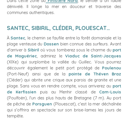
Dans cette zone du
Finistère Nord
, le sentier a un faible
dénivelé. Il longe la mer en douceur et traverse des
communes authentiques.
SANTEC, SIBIRIL, CLÉDER, PLOUESCAT…
À
Santec
, le chemin se faufile entre la forêt domaniale et la
plage venteuse du
Dossen
bien connue des surfeurs. Avant
d'arriver à
Sibiril
où vous tomberez sous le charme du
port
de Moguériec
, admirez le
Viaduc de Saint-Jacques
(XIXe) qui surplombe la vallée du Guillec. Vous pourrez
découvrir également le petit port protégé de
Poulenou
(Port-Neuf) ainsi que de la
pointe de Théven Braz
(Cléder) qui abrite une crique aux parois de granite et une
plage. Sans vous en rendre compte, vous arriverez au
port
de Kerfissien
puis au Menhir classé de
Cam-Louis
(Poulfoën), l'un des plus hauts de Bretagne (7 m). Au port
de pêche de
Porsguen
(Plouescat), c'est la mer déchaînée
qui s'offrira en spectacle sur son brise-lames les jours de
tempête.