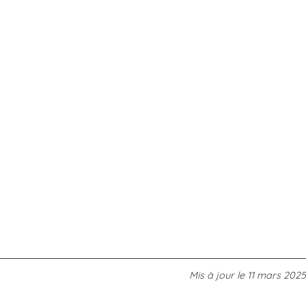
ÎLE
DE
BATZ
DÉCOUVRIR
LA
CÔTE
D’ÉMERAUDE
Mis à jour le
11 mars 2025