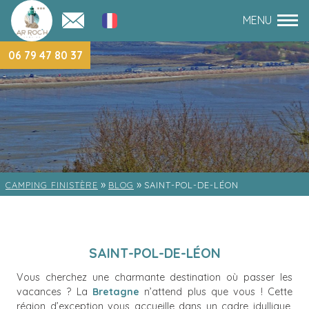
06 79 47 80 37
»
»
CAMPING FINISTÈRE
BLOG
SAINT-POL-DE-LÉON
SAINT-POL-DE-LÉON
Vous cherchez une charmante destination où passer les
vacances ? La
Bretagne
n’attend plus que vous ! Cette
région d’exception vous accueille dans un cadre idyllique,