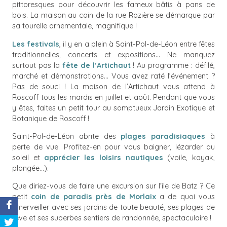
pittoresques pour découvrir les fameux bâtis à pans de
bois. La maison au coin de la rue Rozière se démarque par
sa tourelle ornementale, magnifique !
Les festivals
, il y en a plein à Saint-Pol-de-Léon entre fêtes
traditionnelles, concerts et expositions… Ne manquez
surtout pas la
fête de l’Artichaut
! Au programme : défilé,
marché et démonstrations… Vous avez raté l’événement ?
Pas de souci ! La maison de l’Artichaut vous attend à
Roscoff tous les mardis en juillet et août. Pendant que vous
y êtes, faites un petit tour au somptueux Jardin Exotique et
Botanique de Roscoff !
Saint-Pol-de-Léon abrite des
plages paradisiaques
à
perte de vue. Profitez-en pour vous baigner, lézarder au
soleil et
apprécier les loisirs nautiques
(voile, kayak,
plongée...).
Que diriez-vous de faire une excursion sur l’île de Batz ? Ce
petit
coin de paradis près de Morlaix
a de quoi vous
émerveiller avec ses jardins de toute beauté, ses plages de
rêve et ses superbes sentiers de randonnée, spectaculaire !