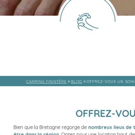
»
»
CAMPING FINISTÈRE
BLOG
OFFREZ-VOUS UN SOIN
OFFREZ-VOU
Bien que la Bretagne regorge de
nombreux lieux de 
être dans la région
. Optez pour une location haut 