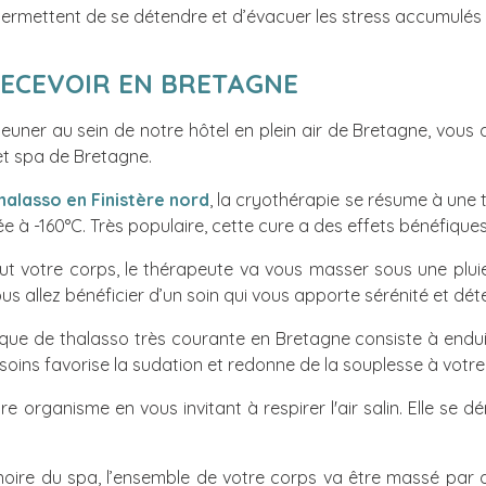
pa permettent de se détendre et d’évacuer les stress accumulés
RECEVOIR EN BRETAGNE
uner au sein de notre hôtel en plein air de Bretagne, vous au
et spa de Bretagne.
halasso en Finistère nord
, la cryothérapie se résume à une 
 à -160°C. Très populaire, cette cure a des effets bénéfiques
out votre corps, le thérapeute va vous masser sous une plui
us allez bénéficier d’un soin qui vous apporte sérénité et dét
ique de thalasso très courante en Bretagne consiste à endu
soins favorise la sudation et redonne de la souplesse à votre
 organisme en vous invitant à respirer l'air salin. Elle se d
gnoire du spa, l’ensemble de votre corps va être massé par 