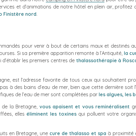
rvices et d’animations de notre hôtel en plein air, profit
o Finistère nord
.
commandés pour venir à bout de certains maux et destinés aux 
ourses. Si sa première apparition remonte à l’Antiquité,
la cu
 d’établir les premiers centres de
thalassothérapie à Rosc
agne, est l’adresse favorite de tous ceux qui souhaitent pro
as à des bains d’eau de mer, bien que cette dernière soit l’in
éfiques de l’eau de mer sont complétées par
les algues, les 
d de la Bretagne,
vous apaisent et vous reminéralisent
g
ffées, elles
éliminent les toxines
qui polluent votre organi
uits en Bretagne, une
cure de thalasso et spa
à proximité 