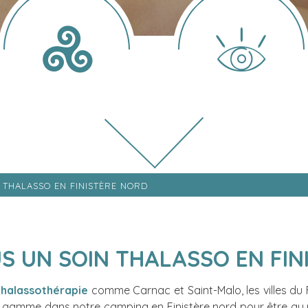
 THALASSO EN FINISTÈRE NORD
S UN SOIN THALASSO EN FIN
thalassothérapie
comme Carnac et Saint-Malo, les villes du 
de gamme dans notre
camping en Finistère nord
pour être au 